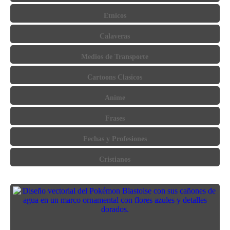
Etnicos
Calaveras
Medios de Transporte
Cartoons Clasicos
Anime
Frases
Fechas y Profesiones
Cristianos