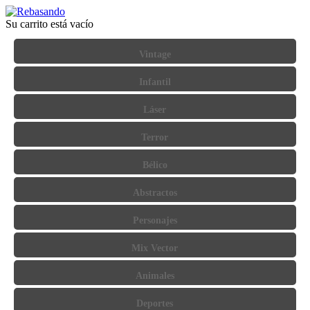
Su carrito está vacío
Vintage
Infantil
Láser
Terror
Bélico
Abstractos
Personajes
Mix Vector
Animales
Deportes