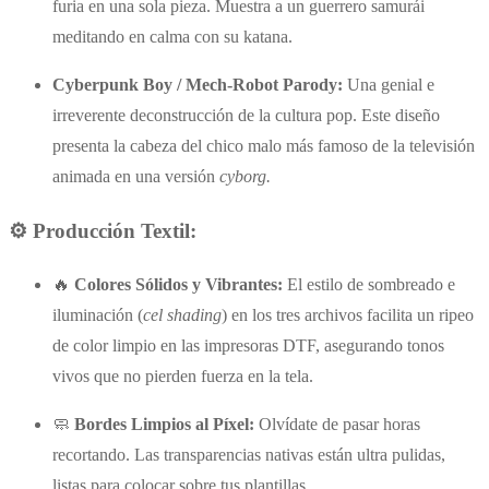
furia en una sola pieza. Muestra a un guerrero samurái
meditando en calma con su katana.
Cyberpunk Boy / Mech-Robot Parody:
Una genial e
irreverente deconstrucción de la cultura pop. Este diseño
presenta la cabeza del chico malo más famoso de la televisión
animada en una versión
cyborg.
⚙️ Producción Textil:
🔥
Colores Sólidos y Vibrantes:
El estilo de sombreado e
iluminación (
cel shading
) en los tres archivos facilita un ripeo
de color limpio en las impresoras DTF, asegurando tonos
vivos que no pierden fuerza en la tela.
🧼
Bordes Limpios al Píxel:
Olvídate de pasar horas
recortando. Las transparencias nativas están ultra pulidas,
listas para colocar sobre tus plantillas.