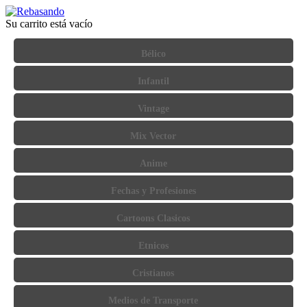
Su carrito está vacío
Bélico
Infantil
Vintage
Mix Vector
Anime
Fechas y Profesiones
Cartoons Clasicos
Etnicos
Cristianos
Medios de Transporte