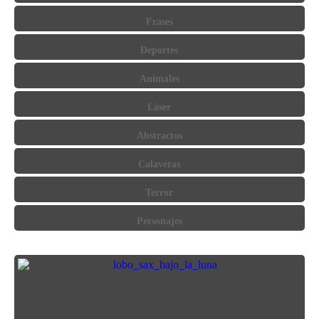
Frases
Deportes
Animales
Láser
Abstractos
Calaveras
Terror
Personajes