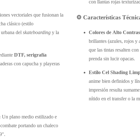
con llantas rojas texturiza
ciones vectoriales que fusionan la
⚙️ Características Técnic
a clásico (estilo
 urbana del
skateboarding
y la
Colores de Alto Contras
brillantes (azules, rojos 
que las tintas resalten con
ediante
DTF, serigrafía
prenda sin lucir opacas.
aderas con capucha y playeras
Estilo Cel Shading Limp
anime bien definidos y lín
impresión resulta sumame
nítido en el transfer o la m
:
Un plano medio estilizado e
 combate portando un chaleco
29".