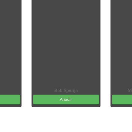
Bob Sponja
M
Añadir