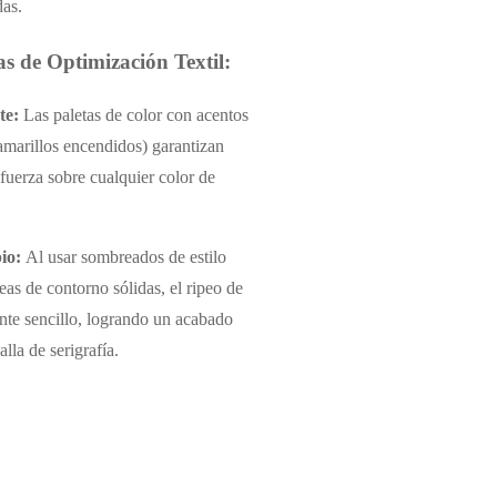
das.
as de Optimización Textil:
te:
Las paletas de color con acentos
y amarillos encendidos) garantizan
 fuerza sobre cualquier color de
io:
Al usar sombreados de estilo
eas de contorno sólidas, el ripeo de
nte sencillo, logrando un acabado
alla de serigrafía.