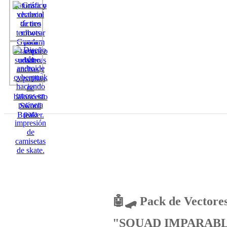
🤖🛹 Pack de Vector
"SQUAD IMPARAB