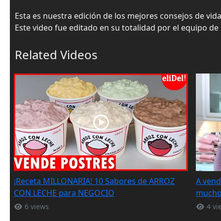
Esta es nuestra edición de los mejores consejos de vi
Este video fue editado en su totalidad por el equipo de
Related Videos
¡Receta MILLONARIA! 10 Sabores de ARROZ
A vend
CON LECHE para NEGOCIO
mucho
6 views
4 vi