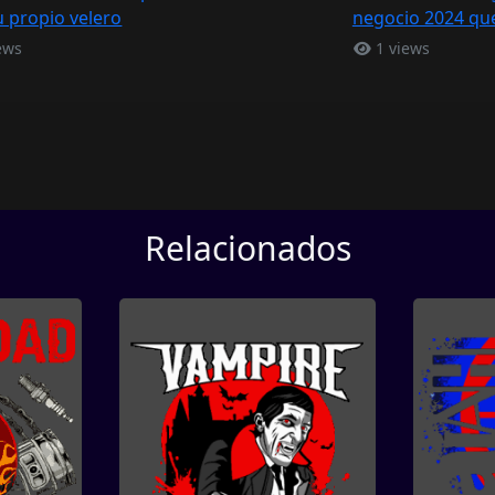
u propio velero
negocio 2024 que
ews
1 views
Relacionados