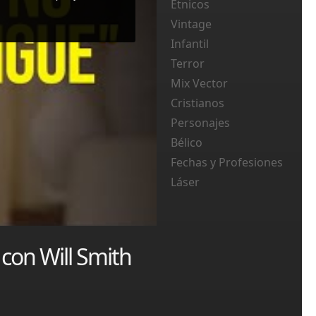
Etnicos
Vintage
Infantil
Terror
Mix Vector
Cristianos
Personajes
Bélico
Fechas y Profesiones
Láser
con Will Smith