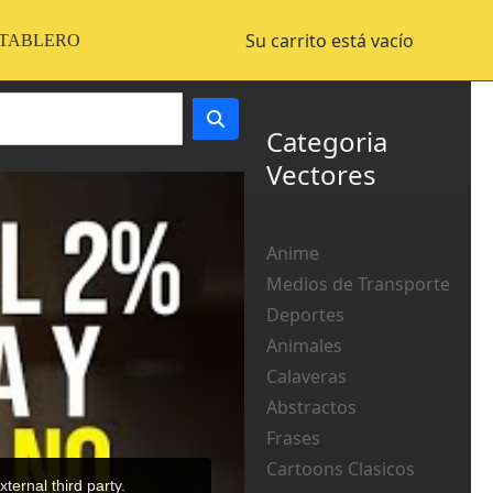
Su carrito está vacío
 TABLERO
Categoria
Vectores
Anime
Medios de Transporte
Deportes
Animales
Calaveras
Abstractos
Frases
Cartoons Clasicos