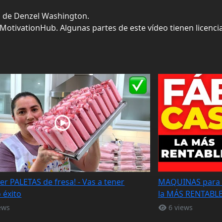
da de Denzel Washington.
 MotivationHub. Algunas partes de este vídeo tienen licenci
er PALETAS de fresa! - Vas a tener
MAQUINAS para 
 éxito
la MÁS RENTABL
ews
6 views