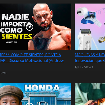
MIER** COMO TE SIENTES, PONTE A
MÁQUINAS Y NE
AR - Discurso Motivacional (Andrew
Innovación que
12 views
iews