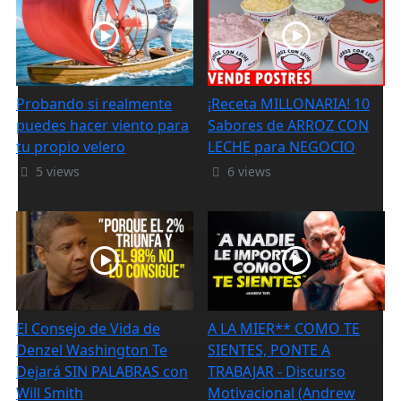
Probando si realmente
¡Receta MILLONARIA! 10
puedes hacer viento para
Sabores de ARROZ CON
tu propio velero
LECHE para NEGOCIO
5 views
6 views
El Consejo de Vida de
A LA MIER** COMO TE
Denzel Washington Te
SIENTES, PONTE A
Dejará SIN PALABRAS con
TRABAJAR - Discurso
Will Smith
Motivacional (Andrew