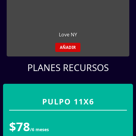
Love NY
AÑADIR
PLANES RECURSOS
PULPO 11X6
$78
/6 meses