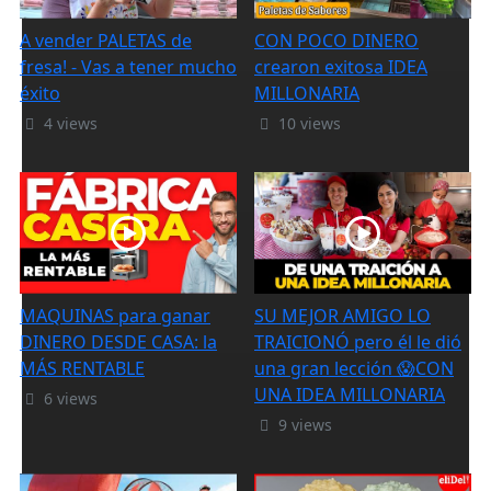
A vender PALETAS de
CON POCO DINERO
fresa! - Vas a tener mucho
crearon exitosa IDEA
éxito
MILLONARIA
4 views
10 views
MAQUINAS para ganar
SU MEJOR AMIGO LO
DINERO DESDE CASA: la
TRAICIONÓ pero él le dió
MÁS RENTABLE
una gran lección 😱CON
UNA IDEA MILLONARIA
6 views
9 views