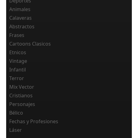
Deportes
Animales
Calaveras
Abstractos
Frases
Cartoons Clasicos
Etnicos
Vintage
Infantil
Terror
Mix Vector
Cristianos
Personajes
Bélico
Fechas y Profesiones
Láser