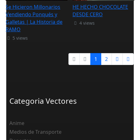
Se Hicieron Millonarios
HE HECHO CHOCOLATE
Vendiendo Ponqués y
DESDE CERO
Galletas | La Historia de
4 views
RAMO
5 views
1
2
Categoria Vectores
Anime
Medios de Transporte