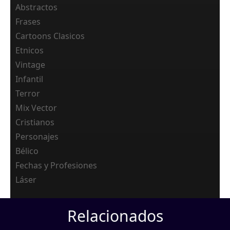
Abstractos
Frases
Cartoons Clasicos
Etnicos
Vintage
Infantil
Terror
Mix Vector
Cristianos
Personajes
Bélico
Fechas y Profesiones
Láser
Relacionados