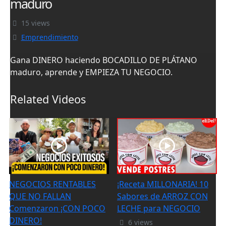
maduro
15 views
Emprendimiento
Gana DINERO haciendo BOCADILLO DE PLÁTANO
maduro, aprende y EMPIEZA TU NEGOCIO.
Related Videos
NEGOCIOS RENTABLES
¡Receta MILLONARIA! 10
QUE NO FALLAN
Sabores de ARROZ CON
Comenzaron ¡CON POCO
LECHE para NEGOCIO
DINERO!
6 views