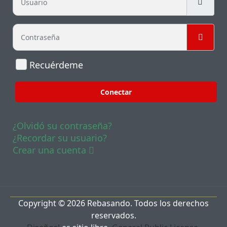
Contraseña
Mostr
Recuérdeme
Conectar
¿Olvidó su contraseña?
¿Recordar su usuario?
Crear una cuenta
Copyright © 2026 Rebasando. Todos los derechos
reservados.