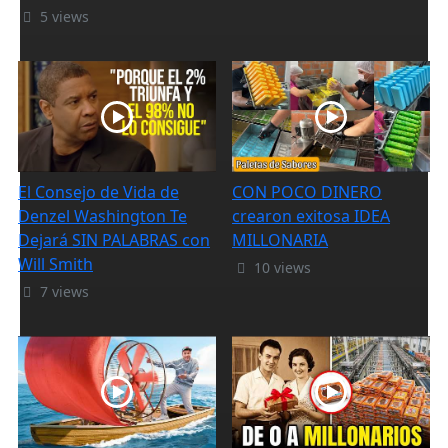
5 views
El Consejo de Vida de
CON POCO DINERO
Denzel Washington Te
crearon exitosa IDEA
Dejará SIN PALABRAS con
MILLONARIA
Will Smith
10 views
7 views