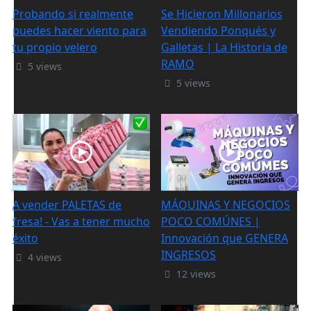
Probando si realmente
Se Hicieron Millonarios
puedes hacer viento para
Vendiendo Ponqués y
tu propio velero
Galletas | La Historia de
RAMO
5 views
5 views
A vender PALETAS de
MÁQUINAS Y NEGOCIOS
fresa! - Vas a tener mucho
POCO COMÚNES |
éxito
Innovación que GENERA
INGRESOS
4 views
12 views