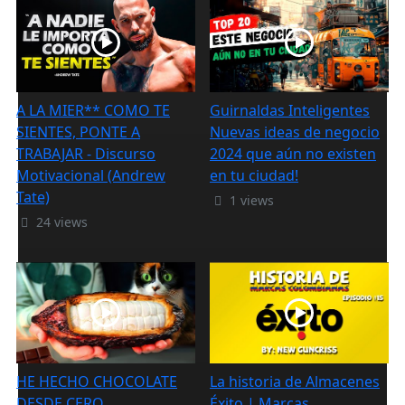
A LA MIER** COMO TE
Guirnaldas Inteligentes
SIENTES, PONTE A
Nuevas ideas de negocio
TRABAJAR - Discurso
2024 que aún no existen
Motivacional (Andrew
en tu ciudad!
Tate)
1 views
24 views
HE HECHO CHOCOLATE
La historia de Almacenes
DESDE CERO
Éxito | Marcas