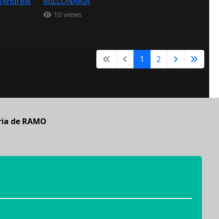
 (Andrew
MILLONARIA
10 views
1
2
oria de RAMO