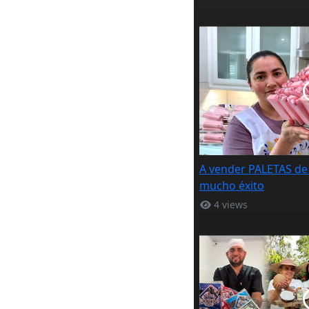
A vender PALETAS de f
mucho éxito
4 views