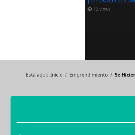
| Innovación que G
12 views
Está aquí:
Inicio
Emprendimiento
Se Hicie