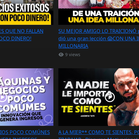
S QUE NO FALLAN
SU MEJOR AMIGO LO TRAICIONÓ pe
OCO DINERO!
dió una gran lección 😱CON UNA 
MILLONARIA
9 views
CIOS POCO COMÚNES
A LA MIER** COMO TE SIENTES, P