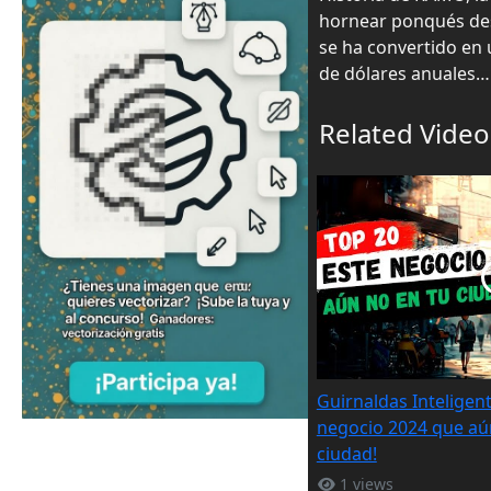
hornear ponqués desd
se ha convertido en 
de dólares anuales…
Related Video
Guirnaldas Inteligen
negocio 2024 que aún
ciudad!
1 views