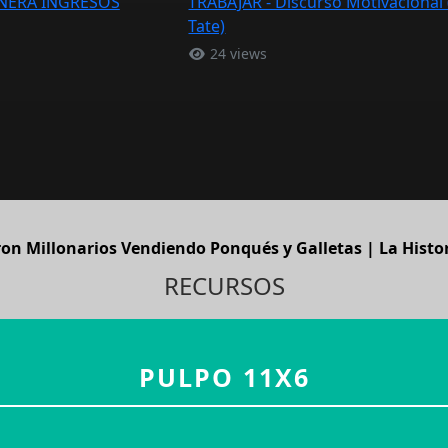
ENERA INGRESOS
TRABAJAR - Discurso Motivacional
Tate)
24 views
ron Millonarios Vendiendo Ponqués y Galletas | La Hist
RECURSOS
PULPO 11X6