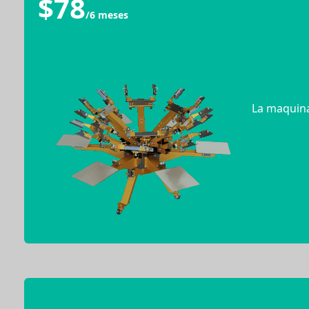
$78
/6 meses
La maquina