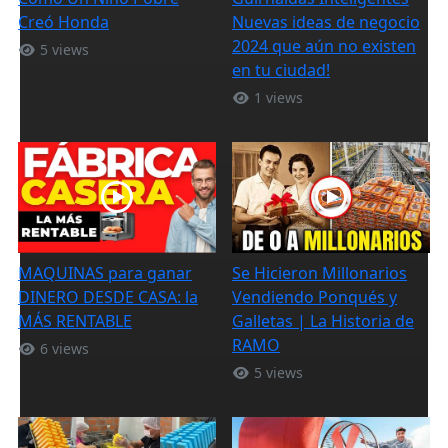
Creó Honda
Nuevas ideas de negocio
2024 que aún no existen
5 views
en tu ciudad!
1 views
MAQUINAS para ganar
Se Hicieron Millonarios
DINERO DESDE CASA: la
Vendiendo Ponqués y
MÁS RENTABLE
Galletas | La Historia de
RAMO
6 views
5 views