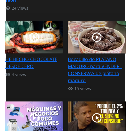
24 views
HE HECHO CHOCOLATE
Bocadillo de PLÁTANO
DESDE CERO
MADURO para VENDER -
CONSERVAS de plátano
4 views
maduro
15 views