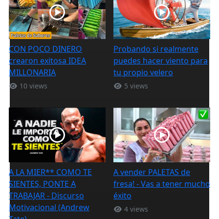
CON POCO DINERO
Probando si realmente
crearon exitosa IDEA
puedes hacer viento para
MILLONARIA
tu propio velero
10 views
5 views
A LA MIER** COMO TE
A vender PALETAS de
SIENTES, PONTE A
fresa! - Vas a tener mucho
TRABAJAR - Discurso
éxito
Motivacional (Andrew
4 views
Tate)