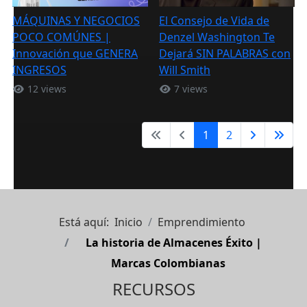
MÁQUINAS Y NEGOCIOS
El Consejo de Vida de
POCO COMÚNES |
Denzel Washington Te
Innovación que GENERA
Dejará SIN PALABRAS con
INGRESOS
Will Smith
12 views
7 views
1
2
Está aquí:
Inicio
Emprendimiento
La historia de Almacenes Éxito |
Marcas Colombianas
RECURSOS