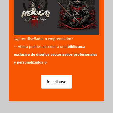
♨️¿Eres diseñador o emprendedor?
✨ Ahora puedes acceder a una
biblioteca
exclusiva de diseños vectorizados profesionales
y personalizados
☕
Inscríbase