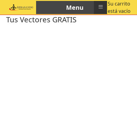
Su carrito
≡
Menu
está vacío
Tus Vectores GRATIS