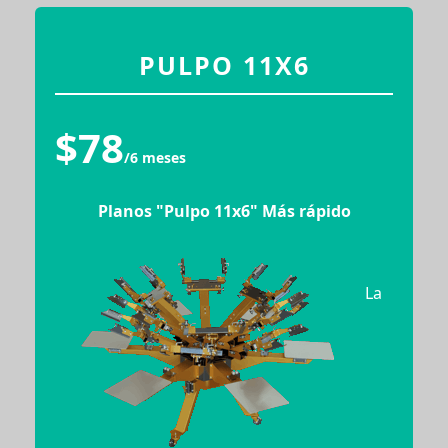
PULPO 11X6
$78
/6 meses
Planos "Pulpo 11x6" Más rápido
La