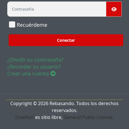
Contraseña
Mostr
Recuérdeme
Conectar
¿Olvidó su contraseña?
¿Recordar su usuario?
Crear una cuenta
Copyright © 2026 Rebasando. Todos los derechos
reservados.
Diseños!
es sitio libre,
General Public License.