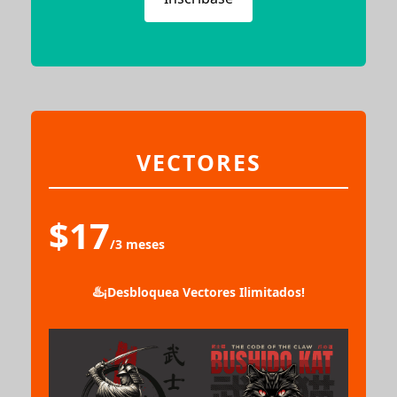
VECTORES
$17
/3 meses
♨️
¡Desbloquea Vectores Ilimitados!