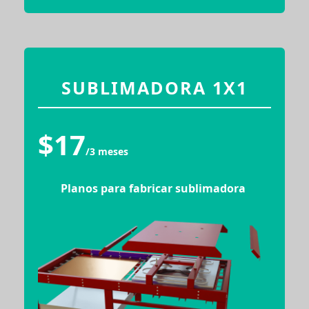
SUBLIMADORA 1X1
$17
/3 meses
Planos para fabricar sublimadora