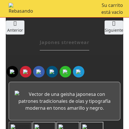
Su carrito
está vacío
Anterior
Siguiente
Japones streetwear