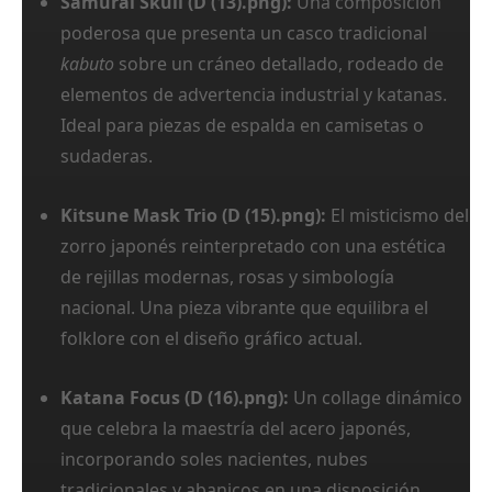
Samurai Skull (D (13).png):
Una composición
poderosa que presenta un casco tradicional
kabuto
sobre un cráneo detallado, rodeado de
elementos de advertencia industrial y katanas.
Ideal para piezas de espalda en camisetas o
sudaderas.
Kitsune Mask Trio (D (15).png):
El misticismo del
zorro japonés reinterpretado con una estética
de rejillas modernas, rosas y simbología
nacional. Una pieza vibrante que equilibra el
folklore con el diseño gráfico actual.
Katana Focus (D (16).png):
Un collage dinámico
que celebra la maestría del acero japonés,
incorporando soles nacientes, nubes
tradicionales y abanicos en una disposición