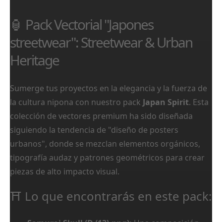
🏮 Pack Vectorial "Japones
streetwear": Streetwear & Urban
Heritage
Sumerge tus proyectos en la elegancia y la fuerza de
la cultura nipona con nuestro pack
Japan Spirit
. Esta
colección de vectores premium ha sido diseñada
siguiendo la tendencia de "diseño de posters
urbanos", donde se mezclan elementos orgánicos,
tipografía audaz y patrones geométricos para crear
piezas de alto impacto visual.
⛩️ Lo que encontrarás en este pack: