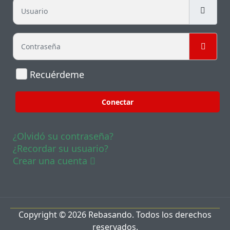
Usuario
Contraseña
Mostr
Recuérdeme
Conectar
¿Olvidó su contraseña?
¿Recordar su usuario?
Crear una cuenta
Copyright © 2026 Rebasando. Todos los derechos
reservados.