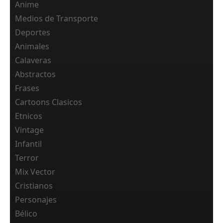
Anime
Medios de Transporte
Deportes
Animales
Calaveras
Abstractos
Frases
Cartoons Clasicos
Etnicos
Vintage
Infantil
Terror
Mix Vector
Cristianos
Personajes
Bélico