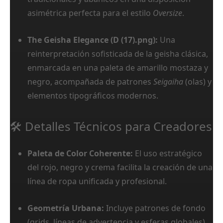
asimétrica perfecta para el estilo
Oversize
.
The Geisha Elegance (D (17).png):
Una
reinterpretación sofisticada de la geisha clásica,
enmarcada en una paleta de amarillo mostaza y
negro, acompañada de patrones
Seigaiha
(olas) y
elementos tipográficos modernos.
🛠️ Detalles Técnicos para Creadores
Paleta de Color Coherente:
El uso estratégico
del rojo, negro y crema facilita la creación de una
línea de ropa unificada y profesional.
Geometría Urbana:
Incluye patrones de fondo
(grids, líneas de advertencia y esferas globales)