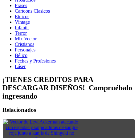
Frases
Cartoons Clasicos
Etnicos
Vintage
Infantil
Terror
Mix Vector
Cristianos
Personajes
Bélico
Fechas y Profesiones
Láser
¡TIENES CREDITOS PARA
DESCARGAR DISEÑOS! Compruébalo
ingresando
Relacionados