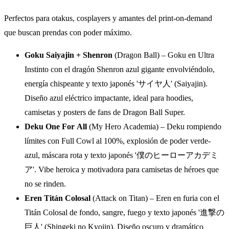
Perfectos para otakus, cosplayers y amantes del print-on-demand
que buscan prendas con poder máximo.
Goku Saiyajin + Shenron
(Dragon Ball) – Goku en Ultra
Instinto con el dragón Shenron azul gigante envolviéndolo,
energía chispeante y texto japonés 'サイヤ人' (Saiyajin).
Diseño azul eléctrico impactante, ideal para hoodies,
camisetas y posters de fans de Dragon Ball Super.
Deku One For All
(My Hero Academia) – Deku rompiendo
límites con Full Cowl al 100%, explosión de poder verde-
azul, máscara rota y texto japonés '僕のヒーローアカデミ
ア'. Vibe heroica y motivadora para camisetas de héroes que
no se rinden.
Eren Titán Colosal
(Attack on Titan) – Eren en furia con el
Titán Colosal de fondo, sangre, fuego y texto japonés '進撃の
巨人' (Shingeki no Kyojin). Diseño oscuro y dramático