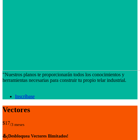
"Nuestros planos te proporcionarán todos los conocimientos y
herramientas necesarias para construir tu propio telar industrial.
Inscríbase
Vectores
$17
/3 meses
♨️
¡Desbloquea Vectores Ilimitados!