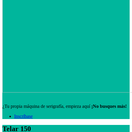
¿Tu propia máquina de serigrafía, empieza aquí
¡No busques más!
Inscríbase
Telar 150