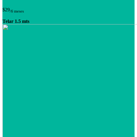
$29
/6 meses
Telar 1.5 mts