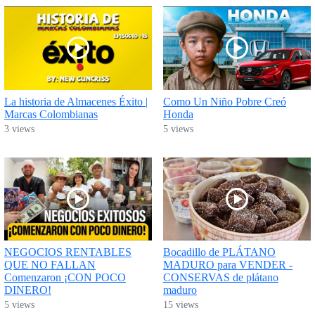
La historia de Almacenes Éxito |
Como Un Niño Pobre Creó
Marcas Colombianas
Honda
3 views
5 views
NEGOCIOS RENTABLES
Bocadillo de PLÁTANO
QUE NO FALLAN
MADURO para VENDER -
Comenzaron ¡CON POCO
CONSERVAS de plátano
DINERO!
maduro
5 views
15 views