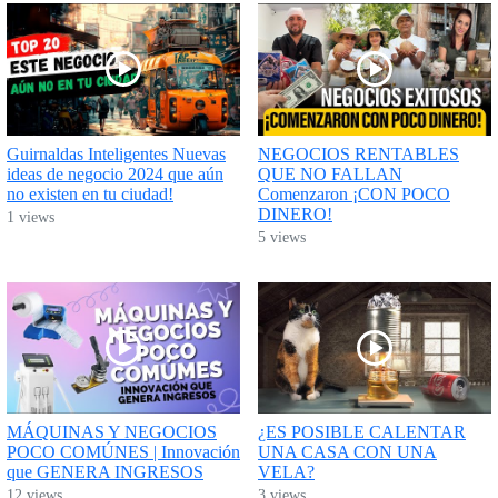
Guirnaldas Inteligentes Nuevas
NEGOCIOS RENTABLES
ideas de negocio 2024 que aún
QUE NO FALLAN
no existen en tu ciudad!
Comenzaron ¡CON POCO
DINERO!
1 views
5 views
MÁQUINAS Y NEGOCIOS
¿ES POSIBLE CALENTAR
POCO COMÚNES | Innovación
UNA CASA CON UNA
que GENERA INGRESOS
VELA?
12 views
3 views