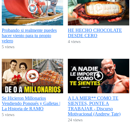
Probando si realmente puedes
HE HECHO CHOCOLATE
hacer viento para tu propio
DESDE CERO
velero
4 views
5 views
Se Hicieron Millonarios
A LA MIER** COMO TE
Vendiendo Ponqués y Galletas |
SIENTES, PONTE A
La Historia de RAMO
TRABAJAR - Discurso
Motivacional (Andrew Tate)
5 views
24 views