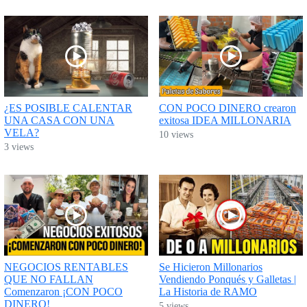
¿ES POSIBLE CALENTAR
CON POCO DINERO crearon
UNA CASA CON UNA
exitosa IDEA MILLONARIA
VELA?
10 views
3 views
NEGOCIOS RENTABLES
Se Hicieron Millonarios
QUE NO FALLAN
Vendiendo Ponqués y Galletas |
Comenzaron ¡CON POCO
La Historia de RAMO
DINERO!
5 views