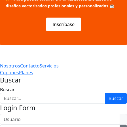
diseños vectorizados profesionales y personalizados
☕
Inscríbase
Nosotros
Contacto
Servicios
Cupones
Planes
Buscar
Buscar
Buscar
Login Form
Usuario