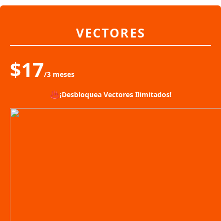
VECTORES
$17
/3 meses
♨️
¡Desbloquea Vectores Ilimitados!