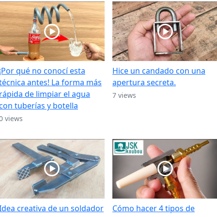
¡Por qué no conocí esta
Hice un candado con una
técnica antes! La forma más
apertura secreta.
rápida de limpiar el agua
7 views
con tuberías y botella
0 views
Idea creativa de un soldador
Cómo hacer 4 tipos de